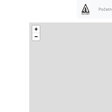
Početn
+
−