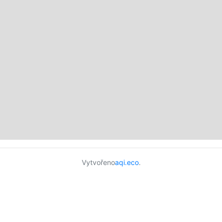
Vytvořeno
aqi.eco
.