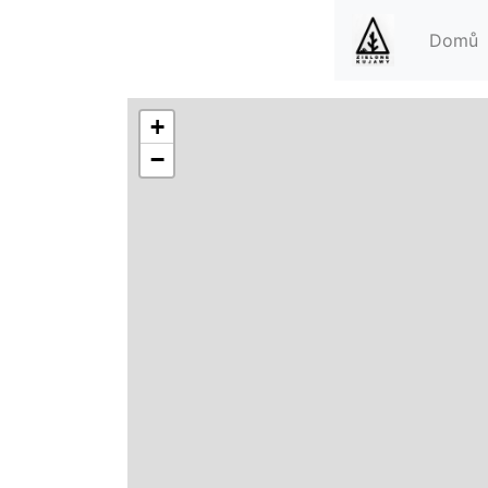
Domů
+
−