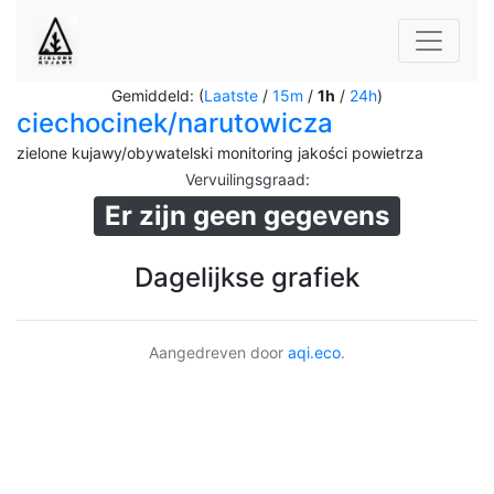
Gemiddeld: (
Laatste
/
15m
/
1h
/
24h
)
ciechocinek/narutowicza
zielone kujawy/obywatelski monitoring jakości powietrza
Vervuilingsgraad
:
Er zijn geen gegevens
Dagelijkse grafiek
Aangedreven door
aqi.eco
.