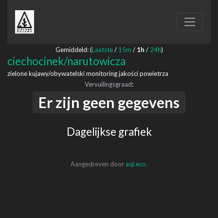
Gemiddeld: (
Laatste
/
15m
/
1h
/
24h
)
ciechocinek/narutowicza
zielone kujawy/obywatelski monitoring jakości powietrza
Vervuilingsgraad
:
Er zijn geen gegevens
Dagelijkse grafiek
Aangedreven door
aqi.eco
.