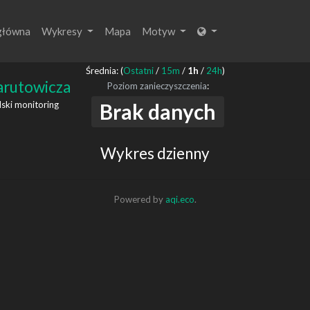
główna
Wykresy
Mapa
Motyw
Średnia: (
Ostatni
/
15m
/
1h
/
24h
)
arutowicza
Poziom zanieczyszczenia
:
ski monitoring
Brak danych
Wykres dzienny
Powered by
aqi.eco
.