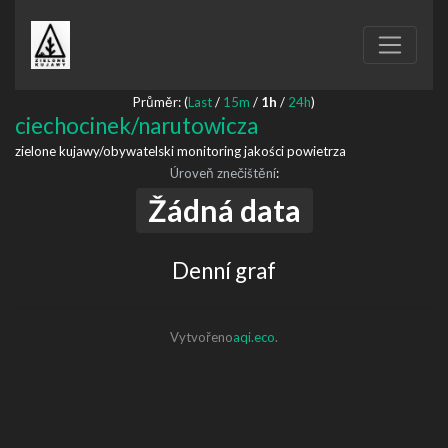
Průměr: (
Last
/
15m
/
1h
/
24h
)
ciechocinek/narutowicza
zielone kujawy/obywatelski monitoring jakości powietrza
Úroveň znečištění
:
Žádná data
Denní graf
Vytvořeno
aqi.eco
.