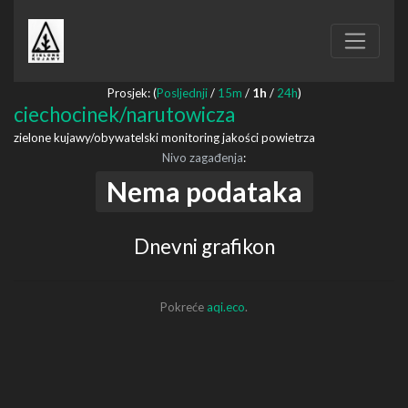
Prosjek: (
Posljednji
/
15m
/
1h
/
24h
)
ciechocinek/narutowicza
zielone kujawy/obywatelski monitoring jakości powietrza
Nivo zagađenja
:
Nema podataka
Dnevni grafikon
Pokreće
aqi.eco
.