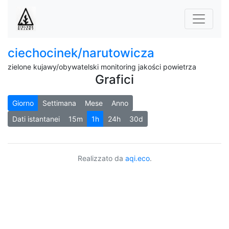
ciechocinek/narutowicza
zielone kujawy/obywatelski monitoring jakości powietrza
Grafici
Giorno
Settimana
Mese
Anno
Dati istantanei
15m
1h
24h
30d
Realizzato da
aqi.eco
.